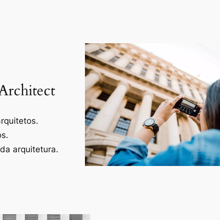
Architect
rquitetos.
os.
a arquitetura.