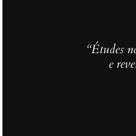
“Études no
e rev