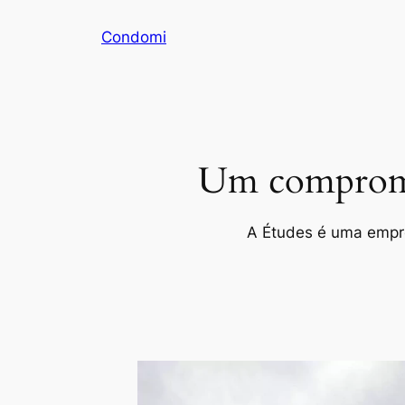
Pular
Condomi
para
o
conteúdo
Um compromis
A Études é uma empres