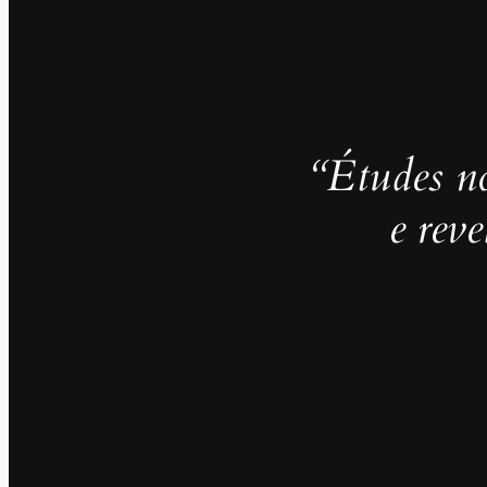
“Études no
e rev