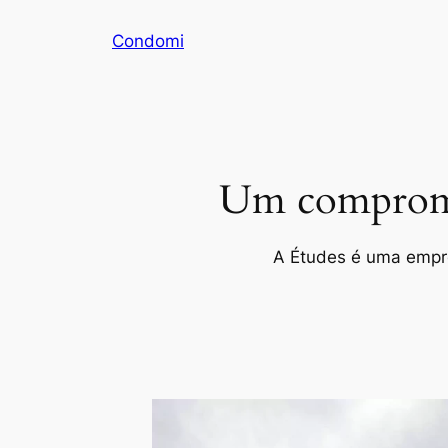
Pular
Condomi
para
o
conteúdo
Um compromis
A Études é uma empres