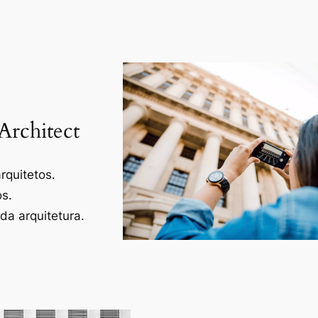
Architect
rquitetos.
os.
a arquitetura.