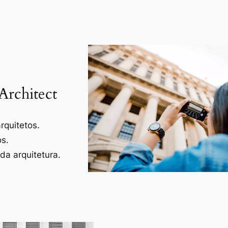
Architect
rquitetos.
os.
a arquitetura.