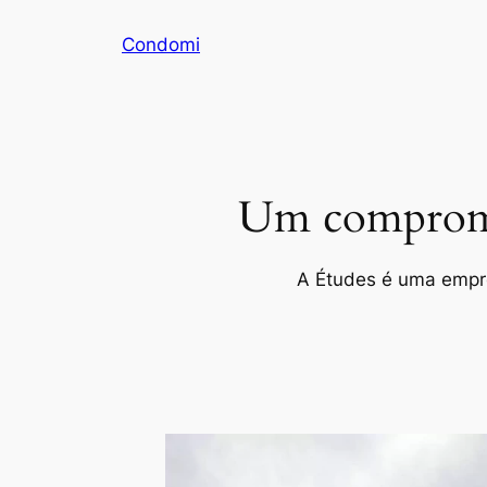
Pular
Condomi
para
o
conteúdo
Um compromis
A Études é uma empres