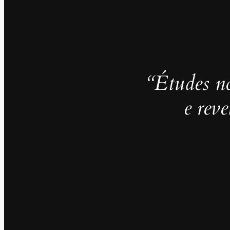
“Études no
e rev