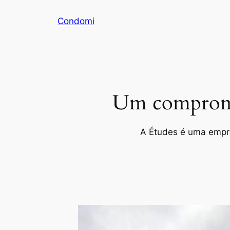
Pular
Condomi
para
o
conteúdo
Um compromis
A Études é uma empres