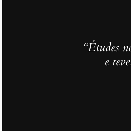
“Études no
e rev