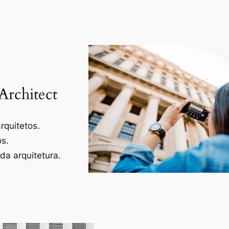
Architect
rquitetos.
os.
a arquitetura.