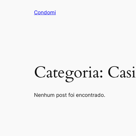
Pular
Condomi
para
o
conteúdo
Categoria:
Cas
Nenhum post foi encontrado.