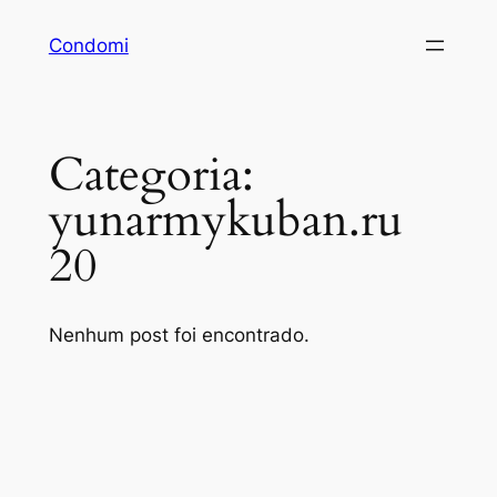
Pular
Condomi
para
o
conteúdo
Categoria:
yunarmykuban.ru
20
Nenhum post foi encontrado.