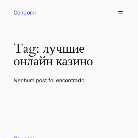
Pular
Condomi
para
o
conteúdo
Tag:
лучшие
онлайн казино
Nenhum post foi encontrado.