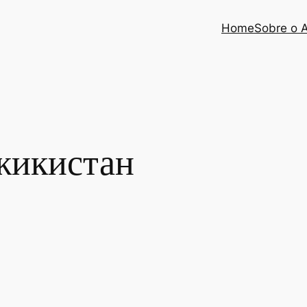
Home
Sobre o 
жикистан