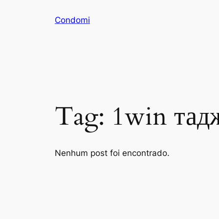
Pular
Condomi
para
o
conteúdo
Tag:
1win тад
Nenhum post foi encontrado.