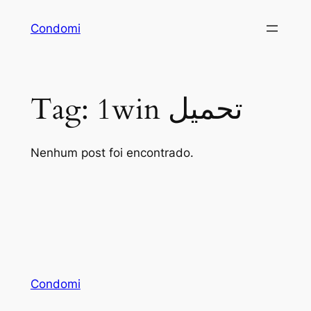
Pular
Condomi
para
o
conteúdo
Tag:
1win تحميل
Nenhum post foi encontrado.
Condomi