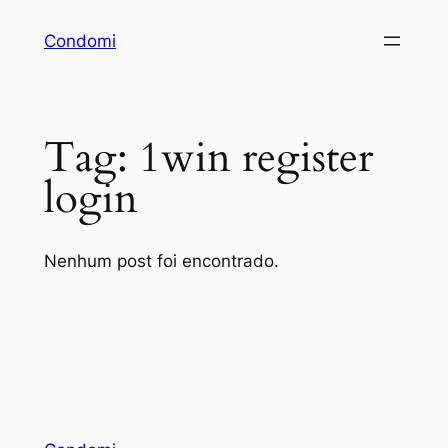
Pular
Condomi
para
o
conteúdo
Tag:
1win register
login
Nenhum post foi encontrado.