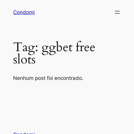
Pular
Condomi
para
o
conteúdo
Tag:
ggbet free
slots
Nenhum post foi encontrado.