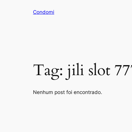
Pular
Condomi
para
o
conteúdo
Tag:
jili slot 7
Nenhum post foi encontrado.