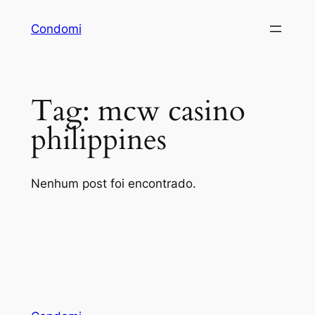
Pular
Condomi
para
o
conteúdo
Tag:
mcw casino
philippines
Nenhum post foi encontrado.