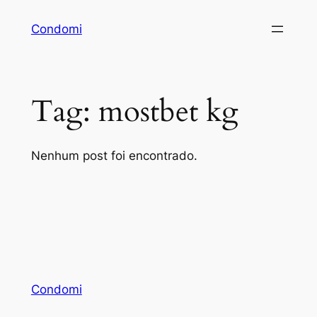
Pular
Condomi
para
o
conteúdo
Tag:
mostbet kg
Nenhum post foi encontrado.
Condomi