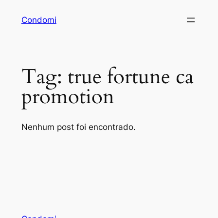
Pular
Condomi
para
o
conteúdo
Tag:
true fortune ca
promotion
Nenhum post foi encontrado.